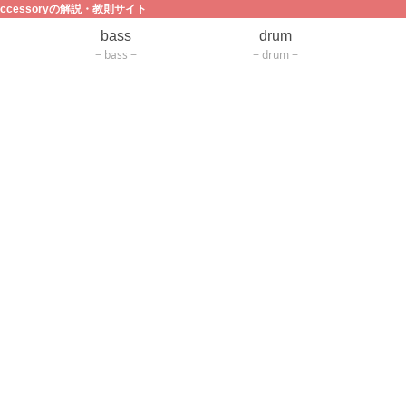
ccessoryの解説・教則サイト
bass
drum
bass
drum