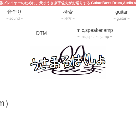
レイヤーのために、天才うさぎ宇佐丸がお送りする Guitar,Bass,Drum,Audio a
音作り
検索
guitar
sound
検索
guitar
mic,speaker,amp
DTM
mic,speaker,amp
m）