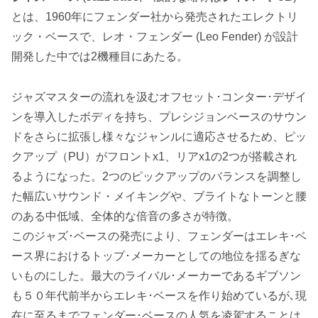
とは、1960年にフェンダー社から発売されたエレクトリ
ック・ベースで、レオ・フェンダー (Leo Fender) が設計
開発した中では2機種目にあたる。
ジャズマスターの流れを汲むオフセット･コンター･デザイ
ンを導入したボディを持ち、プレシジョンベースのサウン
ドをさらに拡張し様々なジャンルに適応させるため、ピッ
クアップ（PU）がフロントx1、リアx1の2つが搭載され
るようになった。2つのピックアップのバランスを調整し
た幅広いサウンド・メイキングや、ブライトなトーンと腰
のある中低域、全体的な倍音の多さが特徴。
このジャズ･ベースの発売により、フェンダーはエレキ･ベ
ース界におけるトップ･メーカーとしての地位を揺るぎな
いものにした。最大のライバル･メーカーであるギブソン
も５０年代前半からエレキ･ベースを作り始めているが､現
在に至るまでフェンダー･ベースの人気を凌駕することは