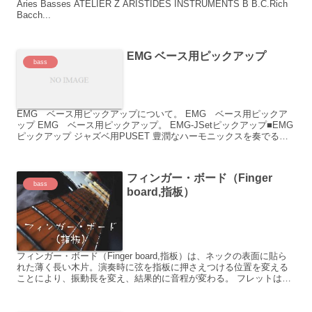
Aries Basses ATELIER Z ARISTIDES INSTRUMENTS B B.C.Rich
Bacch...
EMG ベース用ピックアップ
bass
EMG ベース用ピックアップについて。 EMG ベース用ピックア
ップ EMG ベース用ピックアップ。 EMG-JSetピックアップ■EMG
ピックアップ ジャズベ用PUSET 豊潤なハーモニックスを奏でる
EMG-Jは、フレッテッド／フレットレ...
フィンガー・ボード（Finger
bass
board,指板）
フィンガー・ボード（Finger board,指板）は、ネックの表面に貼ら
れた薄く長い木片。演奏時に弦を指板に押さえつける位置を変える
ことにより、振動長を変え、結果的に音程が変わる。 フレットは長
期間の使用に伴い摩耗して、ビビりが発生する。...