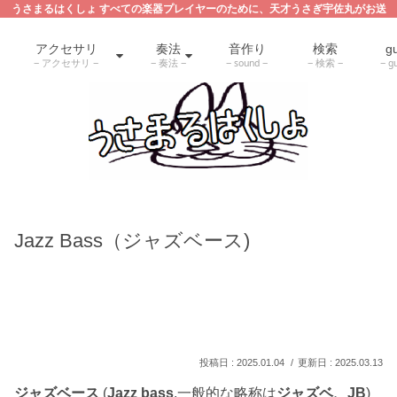
うさまるはくしょ すべての楽器プレイヤーのために、天才うさぎ宇佐丸がお送
りする Guitar,Bass,Drum,Audio accessoryの解説・教則サイト
アクセサリ
奏法
音作り
検索
gu
アクセサリ
奏法
sound
検索
gu
Jazz Bass（ジャズベース)
2025.01.04
2025.03.13
ジャズベース
(
Jazz bass
,一般的な略称は
ジャズベ、JB
)