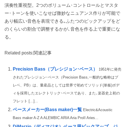
演奏性重視型。2つのボリューム･コントロールとマスタ
ー･トーンを使いこなせば微妙なニュアンス作りが可能で
あり幅広い音色を表現できる｡ふたつのピックアップをど
のくらいの割合で調整するかが､音色を作る上で重要にな
る。
Related posts:関連記事
Precision Bass（プレシジョン･ベース）
1951年に発売
されたプレシジョン･ベース（Precision Bass,一般的な略称はプ
レベ、PB）は、量産品としては世界で初めてソリッド(単板)ボデ
ィを採用したエレクトリック･ベースであり、また､楽器史上初の
フレット […]...
ベースメーカー(Bass maker)一覧
Electric&Acoustic
Bass maker A-Z A ALEMBIC ARIA Aria ProII Aries...
DiMarzio（ディマジオ）ベース用ピックアップ ジ