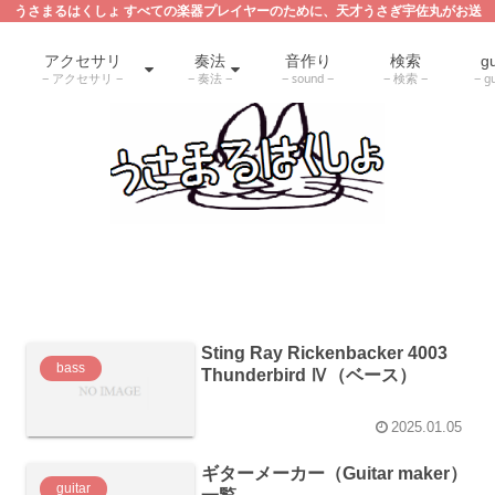
うさまるはくしょ すべての楽器プレイヤーのために、天才うさぎ宇佐丸がお送
りする Guitar,Bass,Drum,Audio accessoryの解説・教則サイト
アクセサリ
奏法
音作り
検索
gu
アクセサリ
奏法
sound
検索
gu
Sting Ray Rickenbacker 4003
bass
Thunderbird Ⅳ（ベース）
2025.01.05
ギターメーカー（Guitar maker）
guitar